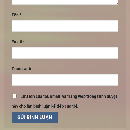
Tên
*
Email
*
Trang web
Lưu tên của tôi, email, và trang web trong trình duyệt
này cho lần bình luận kế tiếp của tôi.