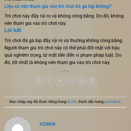
Liệu có nên tham gia vào trò chơi đá gà bịp không?
Trò chơi này đầy rủi ro và không công bằng. Do đó, không
nên tham gia vào trò chơi này.
Lời kết
Trò chơi đá gà bịp đầy rủi ro và thường không công bằng.
Người tham gia trò chơi này có thể phải đối mặt với hậu
quả nghiêm trọng, từ mất tiền đến vi phạm pháp luật. Do
đó, tốt nhất là không nên tham gia vào trò chơi này.
Mục nhập này đã được đăng trong
BLOG
. Đánh dấu trang
permalink
.
ADMIN