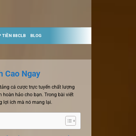
 TIỀN 88CLB
BLOG
h Cao Ngay
tảng cá cược trực tuyến chất lượng
n hoàn hảo cho bạn. Trong bài viết
lợi ích mà nó mang lại.