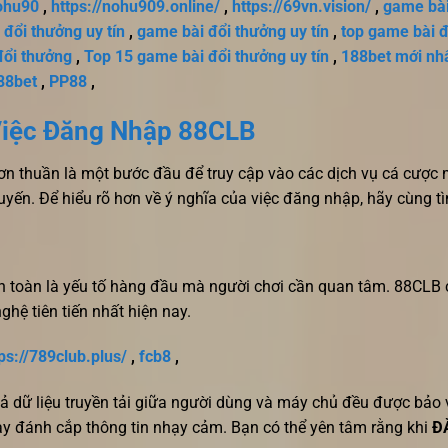
ohu90
,
https://nohu909.online/
,
https://69vn.vision/
,
game bài
 đổi thưởng uy tín
,
game bài đổi thưởng uy tín
,
top game bài 
ổi thưởng
,
Top 15 game bài đổi thưởng uy tín
,
188bet mới nh
88bet
,
PP88
,
Việc Đăng Nhập 88CLB
n thuần là một bước đầu để truy cập vào các dịch vụ cá cược 
c tuyến. Để hiểu rõ hơn về ý nghĩa của việc đăng nhập, hãy cùng 
an toàn là yếu tố hàng đầu mà người chơi cần quan tâm. 88CLB
hệ tiên tiến nhất hiện nay.
ps://789club.plus/
,
fcb8
,
 dữ liệu truyền tải giữa người dùng và máy chủ đều được bảo v
ay đánh cắp thông tin nhạy cảm. Bạn có thể yên tâm rằng khi
Đ