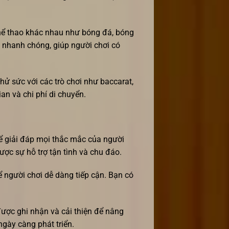
thể thao khác nhau như bóng đá, bóng
à nhanh chóng, giúp người chơi có
hử sức với các trò chơi như baccarat,
an và chi phí di chuyển.
để giải đáp mọi thắc mắc của người
được sự hỗ trợ tận tình và chu đáo.
 người chơi dễ dàng tiếp cận. Bạn có
ược ghi nhận và cải thiện để nâng
ngày càng phát triển.