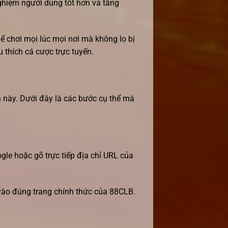
 nghiệm người dùng tốt hơn và tăng
hể chơi mọi lúc mọi nơi mà không lo bị
thích cá cược trực tuyến.
nh này. Dưới đây là các bước cụ thể mà
gle hoặc gõ trực tiếp địa chỉ URL của
 vào đúng trang chính thức của 88CLB.