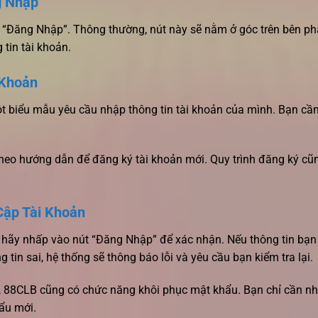
g Nhập
út “Đăng Nhập”. Thông thường, nút này sẽ nằm ở góc trên bên p
tin tài khoản.
 Khoản
t biểu mẫu yêu cầu nhập thông tin tài khoản của mình. Bạn cần 
heo hướng dẫn để đăng ký tài khoản mới. Quy trình đăng ký cũng
Cập Tài Khoản
n hãy nhấp vào nút “Đăng Nhập” để xác nhận. Nếu thông tin bạ
tin sai, hệ thống sẽ thông báo lỗi và yêu cầu bạn kiểm tra lại.
 88CLB cũng có chức năng khôi phục mật khẩu. Bạn chỉ cần nhấ
ẩu mới.