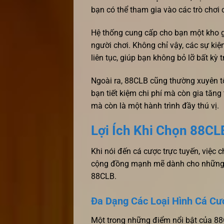
bạn có thể tham gia vào các trò chơi 
Hệ thống cung cấp cho bạn một kho ga
người chơi. Không chỉ vậy, các sự ki
liên tục, giúp bạn không bỏ lỡ bất kỳ 
Ngoài ra, 88CLB cũng thường xuyên t
bạn tiết kiệm chi phí mà còn gia tăn
mà còn là một hành trình đầy thú vị.
Lợi Ích Khi Chọn 88C
Khi nói đến cá cược trực tuyến, việc
cộng đồng mạnh mẽ dành cho những n
88CLB.
Đa Dạng Các Loại Hình Cá Cư
Một trong những điểm nổi bật của 88C