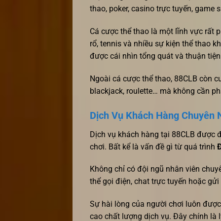
thao, poker, casino trực tuyến, game 
Cá cược thể thao là một lĩnh vực rất
rổ, tennis và nhiều sự kiện thể thao 
được cái nhìn tổng quát và thuận tiện
Ngoài cá cược thể thao, 88CLB còn cun
blackjack, roulette… mà không cần phả
Dịch Vụ Khách Hàng Chuyên 
Dịch vụ khách hàng tại 88CLB được đá
chơi. Bất kể là vấn đề gì từ quá trình
Không chỉ có đội ngũ nhân viên chuyê
thể gọi điện, chat trực tuyến hoặc g
Sự hài lòng của người chơi luôn được
cao chất lượng dịch vụ. Đây chính là