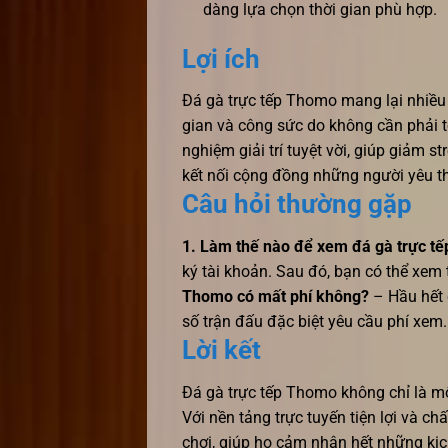
dàng lựa chọn thời gian phù hợp.
Lợi ích
Đá gà trực tếp Thomo mang lại nhiều lợ
gian và công sức do không cần phải tớ
nghiệm giải trí tuyệt vời, giúp giảm 
kết nối cộng đồng những người yêu th
Câu hỏi thường gặp
1. Làm thế nào để xem đá gà trực t
ký tài khoản. Sau đó, bạn có thể xem
Thomo có mất phí không?
– Hầu hết 
số trận đấu đặc biệt yêu cầu phí xem.
Lời kết
Đá gà trực tếp Thomo không chỉ là mộ
Với nền tảng trực tuyến tiện lợi và 
chơi, giúp họ cảm nhận hết những kịc