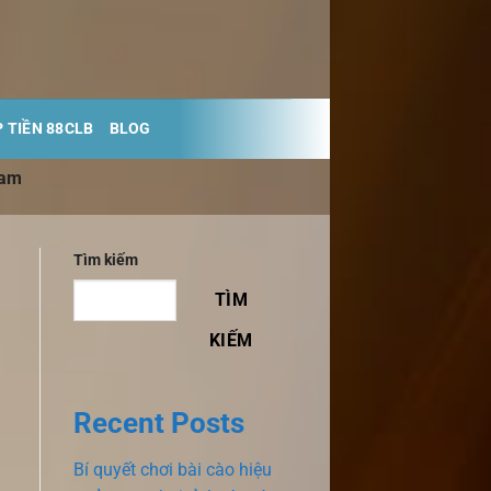
 TIỀN 88CLB
BLOG
Nam
Tìm kiếm
TÌM
KIẾM
Recent Posts
Bí quyết chơi bài cào hiệu