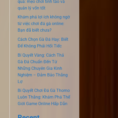
quả: mẹo chơi tỉnh táo và
quản lý vốn tốt
Khám phá lợi ích không ngờ
từ việc chơi đá gà online:
Bạn đã biết chưa?
Cách Chọn Gà Đá Hay: Biết
Để Không Phải Hối Tiếc
Bí Quyết Vàng: Cách Thả
Gà Đá Chuẩn Đến Từ
Những Chuyên Gia Kinh
Nghiệm – Đảm Bảo Thắng
Lợ
Bí Quyết Chơi Đá Gà Thomo
Luôn Thắng: Khám Phá Thế
Giới Game Online Hấp Dẫn
Recent