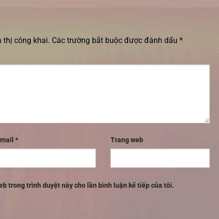
thị công khai.
Các trường bắt buộc được đánh dấu
*
Email
*
Trang web
eb trong trình duyệt này cho lần bình luận kế tiếp của tôi.