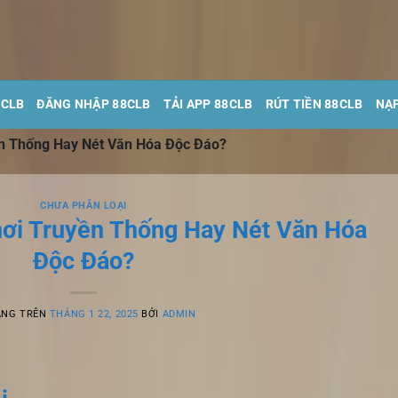
8CLB
ĐĂNG NHẬP 88CLB
TẢI APP 88CLB
RÚT TIỀN 88CLB
NẠP
ền Thống Hay Nét Văn Hóa Độc Đáo?
CHƯA PHÂN LOẠI
hơi Truyền Thống Hay Nét Văn Hóa
Độc Đáo?
ĂNG TRÊN
THÁNG 1 22, 2025
BỞI
ADMIN