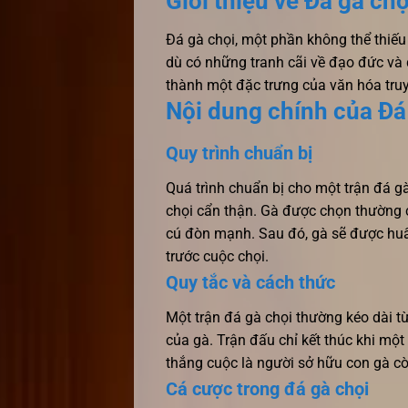
Giới thiệu về Đá gà chọ
Đá gà chọi, một phần không thể thiếu
dù có những tranh cãi về đạo đức và 
thành một đặc trưng của văn hóa tru
Nội dung chính của Đá
Quy trình chuẩn bị
Quá trình chuẩn bị cho một trận đá g
chọi cẩn thận. Gà được chọn thường
cú đòn mạnh. Sau đó, gà sẽ được huấn
trước cuộc chọi.
Quy tắc và cách thức
Một trận đá gà chọi thường kéo dài t
của gà. Trận đấu chỉ kết thúc khi mộ
thắng cuộc là người sở hữu con gà c
Cá cược trong đá gà chọi