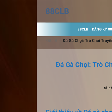
Chuyển
88CLB
đến
nội
dung
88CLB
ĐĂNG KÝ 8
88CLB
-
Đá Gà Chọi: Trò Chơi Truy
Đá Gà Chọi: Trò C
ĐÃ Đ