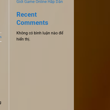
Giới Game Online Hấp Dẫn
Recent
Comments
Không có bình luận nào để
ận
hiển thị.
g