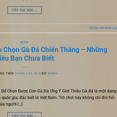
TIẾP TỤC ĐỌC
→
Để lại một bình lu
BLOG
o Chọn Gà Đá Chiến Thắng – Những
iều Bạn Chưa Biết
ĂNG TRÊN
THÁNG 1 22, 2025
BỞI
ADMIN
 Để Chọn Được Con Gà Đá Ưng Ý Giới Thiệu Gà đá là một dạng
 quốc gia, đặc biệt là Việt Nam. Trò chơi này không chỉ đòi hỏi
ủa người […]
TIẾP TỤC ĐỌC
→