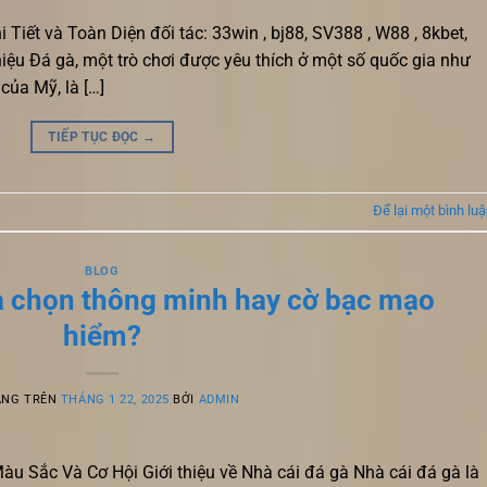
iết và Toàn Diện đối tác: 33win , bj88, SV388 , W88 , 8kbet,
Thiệu Đá gà, một trò chơi được yêu thích ở một số quốc gia như
của Mỹ, là […]
TIẾP TỤC ĐỌC
→
Để lại một bình lu
BLOG
ựa chọn thông minh hay cờ bạc mạo
hiểm?
ĂNG TRÊN
THÁNG 1 22, 2025
BỞI
ADMIN
àu Sắc Và Cơ Hội Giới thiệu về Nhà cái đá gà Nhà cái đá gà là