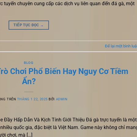
ực tuyến chuyên cung cấp các dịch vụ liên quan đến đá gà, một
TIẾP TỤC ĐỌC
→
Để lại một bình lu
BLOG
Trò Chơi Phổ Biến Hay Nguy Cơ Tiềm
Ẩn?
ĂNG TRÊN
THÁNG 1 22, 2025
BỞI
ADMIN
e Đầy Hấp Dẫn Và Kịch Tính Giới Thiệu Đá gà trực tuyến là một
n ở nhiều quốc gia, đặc biệt là Việt Nam. Game này không chỉ man
ười chơi, mà […]