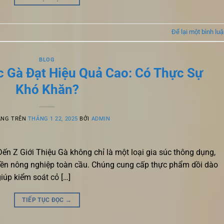
Để lại một bình lu
BLOG
 Gà Đạt Hiệu Quả Cao: Có Thực Sự
Khó Khăn?
ĂNG TRÊN
THÁNG 1 22, 2025
BỞI
ADMIN
 Z Giới Thiệu Gà không chỉ là một loại gia súc thông dụng,
nền nông nghiệp toàn cầu. Chúng cung cấp thực phẩm dồi dào
giúp kiểm soát cỏ […]
TIẾP TỤC ĐỌC
→