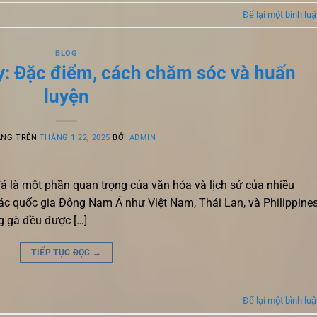
Để lại một bình lu
BLOG
y: Đặc điểm, cách chăm sóc và huấn
luyện
ĂNG TRÊN
THÁNG 1 22, 2025
BỞI
ADMIN
á là một phần quan trọng của văn hóa và lịch sử của nhiều
i các quốc gia Đông Nam Á như Việt Nam, Thái Lan, và Philippines
ng gà đều được […]
TIẾP TỤC ĐỌC
→
Để lại một bình lu